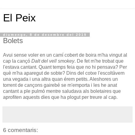
El Peix
diumenge, 8 de desembre del 2019
Bolets
Avui sense voler en un camí cobert de boira m'ha vingut al
cap la cançó
Dalt del vell smokey
. De fet m'he trobat que
l'estava cantant. Quant temps feia que no hi pensava? Per
què m'ha aparegut de sobte? Dins del cotxe l'escoltàvem
una vegada i una altra quan érem petits. Aleshores un
torrent de cançons gairebé se m'emporta i les he anat
cantant a ple pulmó mentre saludava als boletaires que
aprofiten aquests dies que ha plogut per treure al cap.
6 comentaris: