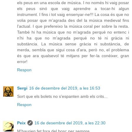
els peus en una escola de música. I no només hi vaig posar
els peus sinó que vaig aprendre a tocar-hi algun
instrument. I fins i tot vaig ensenyar-ne!!! La cosa és que no
volia posar que m'agrada des del la música medieval fins
l'actual. I que prefereixo la música coral per sobre la resta.
També hi ha música que no m'agrada perquè no entenc i
n'hi ha que no m'agrada perquè no té ni gràcia ni
substància. La música sense gràcia ni substància, de
merda, sembla que sigui cosa d'ara, però no, el problema
és que ara qualsevol té mitjans per fer-la conèixer, gran
error!
Respon
Sergi
16 de desembre del 2019, a les 16:53
Sort que els bolets no s'espanten amb els crits...
Respon
Peix
16 de desembre del 2019, a les 22:30
M'haurien fet fora del bosc per sempre