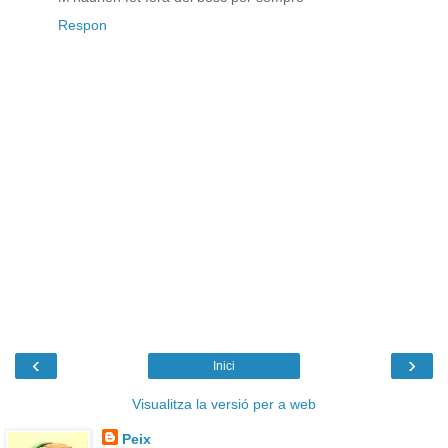
Respon
‹
›
Inici
Visualitza la versió per a web
Peix