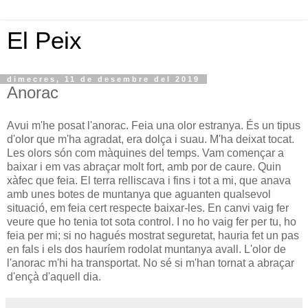
El Peix
dimecres, 11 de desembre del 2019
Anorac
Avui m'he posat l'anorac. Feia una olor estranya. És un tipus
d'olor que m'ha agradat, era dolça i suau. M'ha deixat tocat.
Les olors són com màquines del temps. Vam començar a
baixar i em vas abraçar molt fort, amb por de caure. Quin
xàfec que feia. El terra relliscava i fins i tot a mi, que anava
amb unes botes de muntanya que aguanten qualsevol
situació, em feia cert respecte baixar-les. En canvi vaig fer
veure que ho tenia tot sota control. I no ho vaig fer per tu, ho
feia per mi; si no hagués mostrat seguretat, hauria fet un pas
en fals i els dos hauríem rodolat muntanya avall. L'olor de
l'anorac m'hi ha transportat. No sé si m'han tornat a abraçar
d'ençà d'aquell dia.