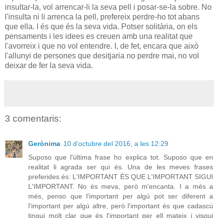
insultar-la, vol arrencar-li la seva pell i posar-se-la sobre. No
l'insulta ni li arrenca la pell, prefereix perdre-ho tot abans
que ella. I és que és la seva vida. Potser solitària, on els
pensaments i les idees es creuen amb una realitat que
l'avorreix i que no vol entendre. I, de fet, encara que això
l'allunyi de persones que desitjaria no perdre mai, no vol
deixar de fer la seva vida.
3 comentaris:
Gerònima
10 d’octubre del 2016, a les 12:29
Suposo que l'última frase ho explica tot. Suposo que en
realitat li agrada ser qui és. Una de les meves frases
preferides és: L'IMPORTANT ÉS QUE L'IMPORTANT SIGUI
L'IMPORTANT. No és meva, però m'encanta. I a més a
més, penso que l'important per algú pot ser diferent a
l'important per algú altre, però l'important és que cadascú
tingui molt clar que és l'important per ell mateix i visqui