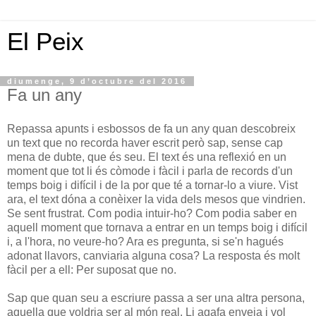
El Peix
diumenge, 9 d’octubre del 2016
Fa un any
Repassa apunts i esbossos de fa un any quan descobreix
un text que no recorda haver escrit però sap, sense cap
mena de dubte, que és seu. El text és una reflexió en un
moment que tot li és còmode i fàcil i parla de records d'un
temps boig i difícil i de la por que té a tornar-lo a viure. Vist
ara, el text dóna a conèixer la vida dels mesos que vindrien.
Se sent frustrat. Com podia intuir-ho? Com podia saber en
aquell moment que tornava a entrar en un temps boig i difícil
i, a l'hora, no veure-ho? Ara es pregunta, si se'n hagués
adonat llavors, canviaria alguna cosa? La resposta és molt
fàcil per a ell: Per suposat que no.
Sap que quan seu a escriure passa a ser una altra persona,
aquella que voldria ser al món real. Li agafa enveja i vol