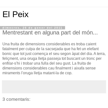
El Peix
dimecres, 26 de gener del 2011
Mentrestant en alguna part del món...
Una fruita de dimensions considerables es troba caient
fatalment per culpa de la sacsejada que ha fet un elefant
bonic que tot just comença el seu segon àpat del dia. A terra,
feliçment, una oruga lletja passeja tot buscant un tronc per
enfilar-s'hi i trobar una fulla del seu gust. La fruita de
dimensions considerables cau finalment i aixafa sense
miraments l'oruga lletja matant-la de cop.
3 comentaris: