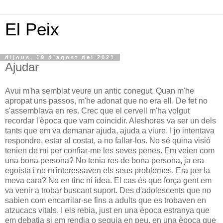
El Peix
dijous, 19 d’agost del 2021
Ajudar
Avui m'ha semblat veure un antic conegut. Quan m'he
apropat uns passos, m'he adonat que no era ell. De fet no
s'assemblava en res. Crec que el cervell m'ha volgut
recordar l'època que vam coincidir. Aleshores va ser un dels
tants que em va demanar ajuda, ajuda a viure. I jo intentava
respondre, estar al costat, a no fallar-los. No sé quina visió
tenien de mi per confiar-me les seves penes. Em veien com
una bona persona? No tenia res de bona persona, ja era
egoista i no m'interessaven els seus problemes. Era per la
meva cara? No en tinc ni idea. El cas és que força gent em
va venir a trobar buscant suport. Des d'adolescents que no
sabien com encarrilar-se fins a adults que es trobaven en
atzucacs vitals. I els rebia, just en una època estranya que
em debatia si em rendia o seguia en peu, en una època que