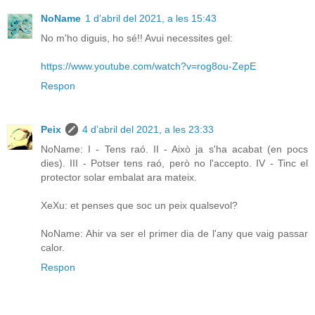
NoName
1 d’abril del 2021, a les 15:43
No m'ho diguis, ho sé!! Avui necessites gel:
https://www.youtube.com/watch?v=rog8ou-ZepE
Respon
Peix
4 d’abril del 2021, a les 23:33
NoName: I - Tens raó. II - Això ja s'ha acabat (en pocs
dies). III - Potser tens raó, però no l'accepto. IV - Tinc el
protector solar embalat ara mateix.
XeXu: et penses que soc un peix qualsevol?
NoName: Ahir va ser el primer dia de l'any que vaig passar
calor.
Respon