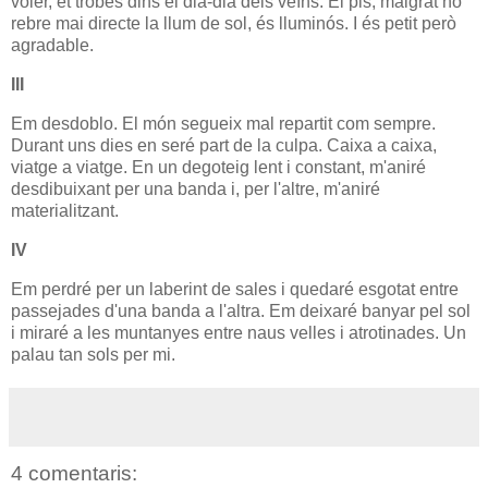
voler, et trobes dins el dia-dia dels veïns. El pis, malgrat no
rebre mai directe la llum de sol, és lluminós. I és petit però
agradable.
III
Em desdoblo. El món segueix mal repartit com sempre.
Durant uns dies en seré part de la culpa. Caixa a caixa,
viatge a viatge. En un degoteig lent i constant, m'aniré
desdibuixant per una banda i, per l'altre, m'aniré
materialitzant.
IV
Em perdré per un laberint de sales i quedaré esgotat entre
passejades d'una banda a l'altra. Em deixaré banyar pel sol
i miraré a les muntanyes entre naus velles i atrotinades. Un
palau tan sols per mi.
4 comentaris: