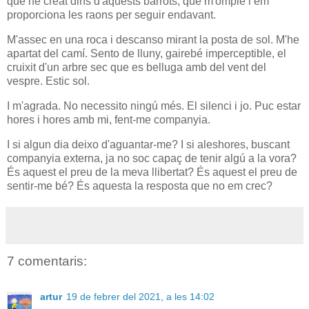
que he creat dins d'aquests barrots, que m'omple i em
proporciona les raons per seguir endavant.
M'assec en una roca i descanso mirant la posta de sol. M'he
apartat del camí. Sento de lluny, gairebé imperceptible, el
cruixit d'un arbre sec que es belluga amb del vent del
vespre. Estic sol.
I m'agrada. No necessito ningú més. El silenci i jo. Puc estar
hores i hores amb mi, fent-me companyia.
I si algun dia deixo d'aguantar-me? I si aleshores, buscant
companyia externa, ja no soc capaç de tenir algú a la vora?
És aquest el preu de la meva llibertat? És aquest el preu de
sentir-me bé? És aquesta la resposta que no em crec?
7 comentaris:
artur
19 de febrer del 2021, a les 14:02