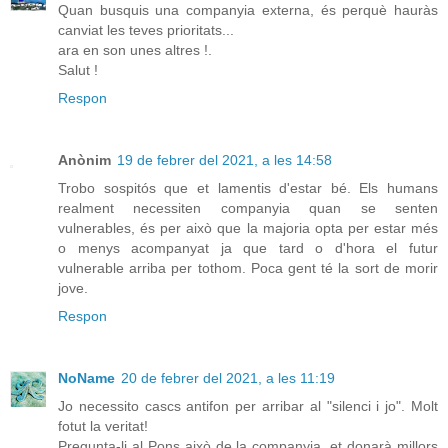
Quan busquis una companyia externa, és perquè hauràs
canviat les teves prioritats...
ara en son unes altres !.
Salut !
Respon
Anònim
19 de febrer del 2021, a les 14:58
Trobo sospitós que et lamentis d'estar bé. Els humans
realment necessiten companyia quan se senten
vulnerables, és per això que la majoria opta per estar més
o menys acompanyat ja que tard o d'hora el futur
vulnerable arriba per tothom. Poca gent té la sort de morir
jove.
Respon
NoName
20 de febrer del 2021, a les 11:19
Jo necessito cascs antifon per arribar al "silenci i jo". Molt
fotut la veritat!
Pregunta-li al Pons això de la companyia, et donarà millors