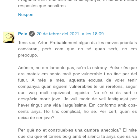
respostes que nosaltres.
Respon
Peix
20 de febrer del 2021, a les 18:09
Tens raó, Artur. Probablement algun dia les meves prioritats
canviaran, però com que no sé quan serà, no em
preocupo.
Anònim, no em lamento pas, se'm fa estrany. Potser és que
ara mateix em sento molt poc vulnerable i no tinc por del
futur. A més a més, aquesta excusa de voler tenir
companyia quan siguem vulnerables té un rerefons, segur
que vaig molt equivocat, egoista. No sé si és sort o
desgràcia morir jove. Jo vull morir de vell fastiguejat per
haver tingut una vida llarguíssima. Em conformo amb dos-
cents anys. Ho tinc complicat, ho sé. Per cert, quan es
deixa de ser jove?
Per què no et construeixes una cambra anecoica? El mite
que diu que et tornes boig amb el silenci fa anys que es va