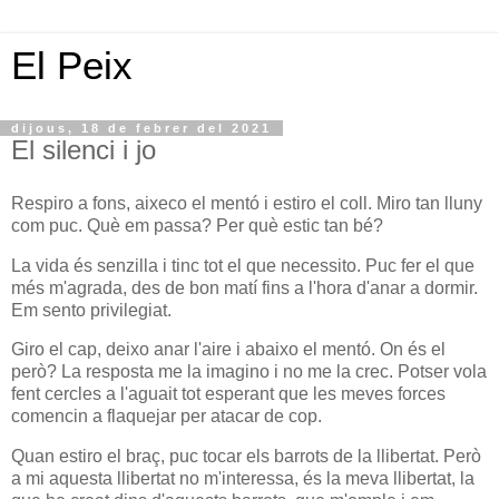
El Peix
dijous, 18 de febrer del 2021
El silenci i jo
Respiro a fons, aixeco el mentó i estiro el coll. Miro tan lluny
com puc. Què em passa? Per què estic tan bé?
La vida és senzilla i tinc tot el que necessito. Puc fer el que
més m'agrada, des de bon matí fins a l'hora d'anar a dormir.
Em sento privilegiat.
Giro el cap, deixo anar l'aire i abaixo el mentó. On és el
però? La resposta me la imagino i no me la crec. Potser vola
fent cercles a l'aguait tot esperant que les meves forces
comencin a flaquejar per atacar de cop.
Quan estiro el braç, puc tocar els barrots de la llibertat. Però
a mi aquesta llibertat no m'interessa, és la meva llibertat, la