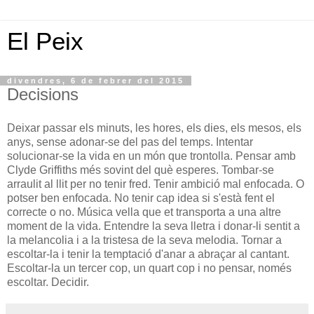
El Peix
divendres, 6 de febrer del 2015
Decisions
Deixar passar els minuts, les hores, els dies, els mesos, els
anys, sense adonar-se del pas del temps. Intentar
solucionar-se la vida en un món que trontolla. Pensar amb
Clyde Griffiths més sovint del què esperes. Tombar-se
arraulit al llit per no tenir fred. Tenir ambició mal enfocada. O
potser ben enfocada. No tenir cap idea si s'està fent el
correcte o no. Música vella que et transporta a una altre
moment de la vida. Entendre la seva lletra i donar-li sentit a
la melancolia i a la tristesa de la seva melodia. Tornar a
escoltar-la i tenir la temptació d'anar a abraçar al cantant.
Escoltar-la un tercer cop, un quart cop i no pensar, només
escoltar. Decidir.