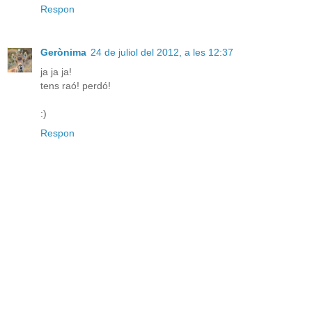
Respon
Gerònima
24 de juliol del 2012, a les 12:37
ja ja ja!
tens raó! perdó!
:)
Respon