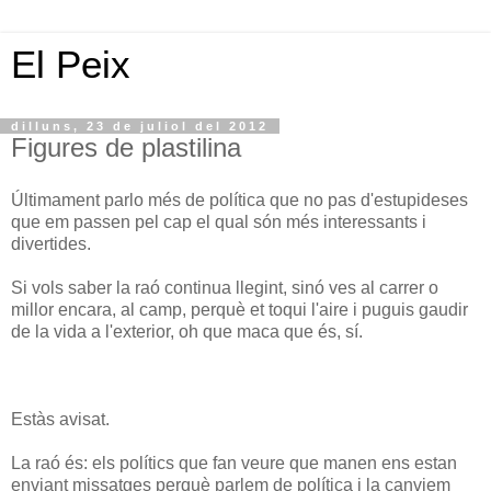
El Peix
dilluns, 23 de juliol del 2012
Figures de plastilina
Últimament parlo més de política que no pas d'estupideses
que em passen pel cap el qual són més interessants i
divertides.
Si vols saber la raó continua llegint, sinó ves al carrer o
millor encara, al camp, perquè et toqui l'aire i puguis gaudir
de la vida a l'exterior, oh que maca que és, sí.
Estàs avisat.
La raó és: els polítics que fan veure que manen ens estan
enviant missatges perquè parlem de política i la canviem