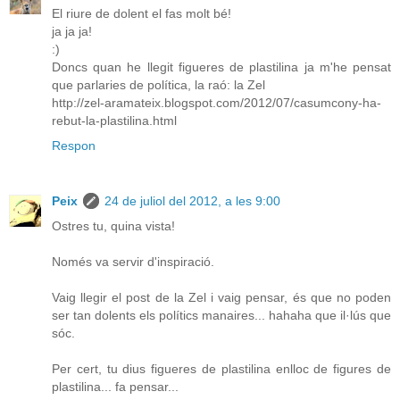
El riure de dolent el fas molt bé!
ja ja ja!
:)
Doncs quan he llegit figueres de plastilina ja m'he pensat
que parlaries de política, la raó: la Zel
http://zel-aramateix.blogspot.com/2012/07/casumcony-ha-
rebut-la-plastilina.html
Respon
Peix
24 de juliol del 2012, a les 9:00
Ostres tu, quina vista!
Només va servir d'inspiració.
Vaig llegir el post de la Zel i vaig pensar, és que no poden
ser tan dolents els polítics manaires... hahaha que il·lús que
sóc.
Per cert, tu dius figueres de plastilina enlloc de figures de
plastilina... fa pensar...