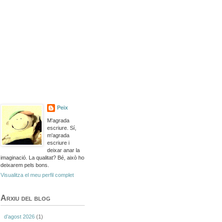
Peix
M'agrada
escriure. Sí,
m'agrada
escriure i
deixar anar la
imaginació. La qualitat? Bé, això ho
deixarem pels bons.
Visualitza el meu perfil complet
Arxiu del blog
d’agost 2026
(1)