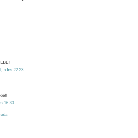
REBÉ!
, a les 22:23
bé!!!
es 16:30
trada