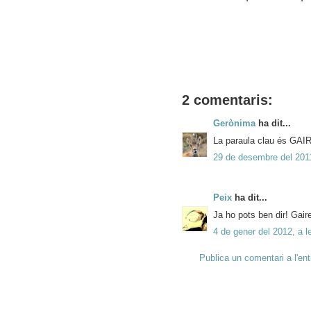
2 comentaris:
Gerònima
ha dit...
La paraula clau és GAI
29 de desembre del 2011
Peix
ha dit...
Ja ho pots ben dir! Gaire
4 de gener del 2012, a l
Publica un comentari a l'en