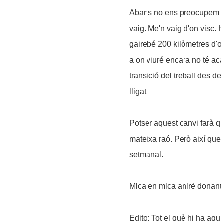
Abans no ens preocupem ma
vaig. Me'n vaig d'on visc. 
gairebé 200 kilòmetres d'o
a on viuré encara no té ac
transició del treball des de
lligat.
Potser aquest canvi farà q
mateixa raó. Però així que
setmanal.
Mica en mica aniré donant
Edito: Tot el què hi ha aqu