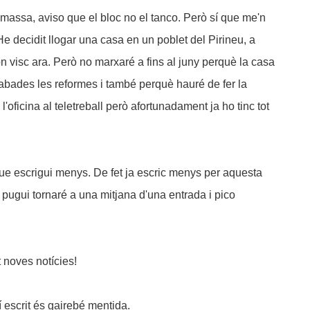
ssa, aviso que el bloc no el tanco. Però sí que me'n
He decidit llogar una casa en un poblet del Pirineu, a
n visc ara. Però no marxaré a fins al juny perquè la casa
abades les reformes i també perquè hauré de fer la
 l'oficina al teletreball però afortunadament ja ho tinc tot
ue escrigui menys. De fet ja escric menys per aquesta
 pugui tornaré a una mitjana d'una entrada i pico
 noves notícies!
í escrit és gairebé mentida.