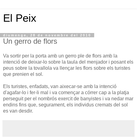
El Peix
diumenge, 28 de novembre del 2010
Un gerro de flors
Va sortir per la porta amb un gerro ple de flors amb la
intenció de deixar-lo sobre la taula del menjador i posant els
peus sobre la tovallola va llençar les flors sobre els turistes
que prenien el sol.
Els turistes, enfadats, van aixecar-se amb la intenció
d'agafar-lo i fer-li mal i va començar a córrer cap a la platja
perseguit per el nombrós exercit de banyistes i va nedar mar
endins fins que, segurament, els individus cremats del sol
es van desdir.