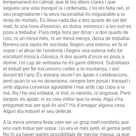
temperament és calmat, que té les idees clares i que
segueix una vida tranquil·la i ordenada. I no els falta raó, el
seu pragmatisme i la seva racionalitat és inigualable a la
resta de mortals. Es lleva cada dia a dos quarts de set del
matí, fa una hora d'exercici, es dutxa, esmorza i a les vuit es
posa a treballar. Para mitja hora per dinar i a dos quarts de
cinc, ni un minut més, ni un minut menys, deixa de treballar.
Berena una rajola de xocolata, llegeix una estona, es fa el
sopar i el dinar de l'endemà i llegeix una estona més tot
escoltant música clàssica. A dos quarts d'onze es posa a
dormir. I el cap de setmana no és gaire diferent. Substitueix
el treball per fer excursions curtes a la muntanya. I així
durant tot l'any. És estrany veure'l en àpats o celebracions,
però quan hi va no desentona, sempre ben posat i tranquil i
amb alguna conversa agradable i mai amb cap copa a la
mà. No l'he vist enfadat, ni trist, ni nerviós, ni angoixat. Però
tampoc és apàtic ni es creu millor que la resta. Algú s'ha
preguntat mai per què és així? Ha d'amagar alguna cosa.
Algun dia trobaré el seu defecte.
A la meva primera festa vam ser un grup molt nombrós que
ens vam trobar per sopar. I jo era el més petit, el germà petit.
No hi va haver gaires possibilitats de menjar massa, ja que