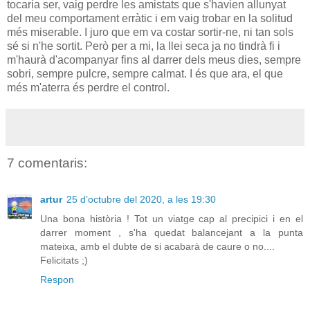
tocaria ser, vaig perdre les amistats que s'havien allunyat
del meu comportament erràtic i em vaig trobar en la solitud
més miserable. I juro que em va costar sortir-ne, ni tan sols
sé si n'he sortit. Però per a mi, la llei seca ja no tindrà fi i
m'haurà d'acompanyar fins al darrer dels meus dies, sempre
sobri, sempre pulcre, sempre calmat. I és que ara, el que
més m'aterra és perdre el control.
7 comentaris:
artur
25 d’octubre del 2020, a les 19:30
Una bona història ! Tot un viatge cap al precipici i en el
darrer moment , s'ha quedat balancejant a la punta
mateixa, amb el dubte de si acabarà de caure o no....
Felicitats ;)
Respon