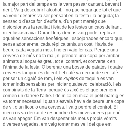
la major part del temps ens la vam passar cantant, bevent i
rient. Vaig descobrir l'alcohol. I no puc negar que tot el que
va venir després va ser pensant en la festa i la beguda; la
sensació d'escalfor, d'eufòria, d'un petit mareig que
distorsionava la realitat i feia de les festes un caos delirant,
m'entusiasmava. Durant força temps vaig poder replicar
aquelles sensacions frenètiques i esbojarrades encara que,
sense adonar-me, cada rèplica tenia un cost. Havia de
beure cada vegada més. I no en vaig fer cas. Perquè una
cervesa de més no fa mal, ni prendre una copa per arribar
animats al sopar és greu, tot el contrari, et converteix en
l'ànima de la festa. O berenar una bossa de patates i quatre
cerveses tampoc és dolent. I el cafè va deixar de ser cafè
per ser un cigaló de rom, i els
xupitos
de tequila es van
tornar indispensables per iniciar qualsevol celebració. I els
combinats de la Terra, perquè és això és el que preníem
corrien un darrere l'altre. I de mica en mica el petit mareig es
va tornar necessari i quan s'esvaïa havia de beure una copa
de vi, o un licor, o una cervesa. I vaig perdre el control. El
meu cos va deixar de respondre i les meves idees gairebé
es van apagar. Em van despertar els meus propis vòmits
diverses vegades, em vaig tornar més vell del que em