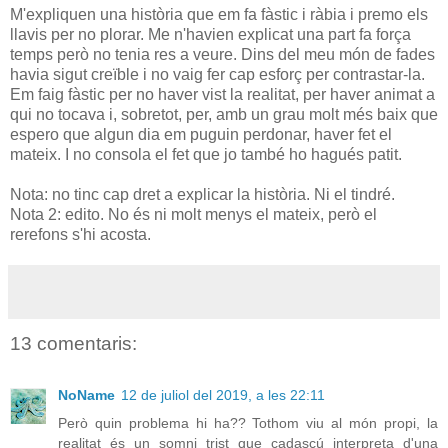
M'expliquen una història que em fa fàstic i ràbia i premo els
llavis per no plorar. Me n'havien explicat una part fa força
temps però no tenia res a veure. Dins del meu món de fades
havia sigut creïble i no vaig fer cap esforç per contrastar-la.
Em faig fàstic per no haver vist la realitat, per haver animat a
qui no tocava i, sobretot, per, amb un grau molt més baix que
espero que algun dia em puguin perdonar, haver fet el
mateix. I no consola el fet que jo també ho hagués patit.
Nota: no tinc cap dret a explicar la història. Ni el tindré.
Nota 2: edito. No és ni molt menys el mateix, però el
rerefons s'hi acosta.
13 comentaris:
NoName
12 de juliol del 2019, a les 22:11
Però quin problema hi ha?? Tothom viu al món propi, la
realitat és un somni trist que cadascú interpreta d'una