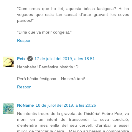
"Com creus que ho fet, aquesta bèstia fastigosa? Hi ha
vegades que estic tan cansat d'anar gravant les seves
parides!"
"Diria que va morir congelat."
Respon
Peix
17 de juliol del 2019, a les 18:51
Hahahaha! Fantàstica història :D
Però bèstia festigosa... No serà tant!
Respon
NoName
18 de juliol del 2019, a les 20:26
No intentis treure de la gravetat de l'història! Pobre Peix, va
morir en un intent de transcendir la seva condició,
d'entendre més enllà del seu cervell, d'arribar a esser
millor, de trencar la caixa... Mai no arribarem a comprendre