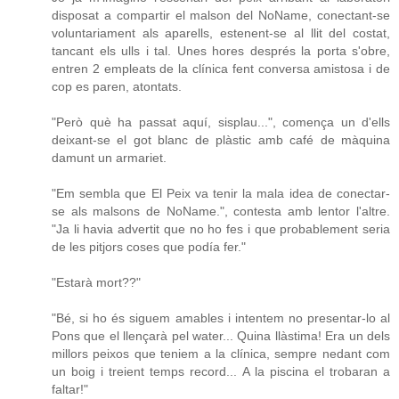
disposat a compartir el malson del NoName, conectant-se
voluntariament als aparells, estenent-se al llit del costat,
tancant els ulls i tal. Unes hores després la porta s'obre,
entren 2 empleats de la clínica fent conversa amistosa i de
cop es paren, atontats.
"Però què ha passat aquí, sisplau...", comença un d'ells
deixant-se el got blanc de plàstic amb café de màquina
damunt un armariet.
"Em sembla que El Peix va tenir la mala idea de conectar-
se als malsons de NoName.", contesta amb lentor l'altre.
"Ja li havia advertit que no ho fes i que probablement seria
de les pitjors coses que podía fer."
"Estarà mort??"
"Bé, si ho és siguem amables i intentem no presentar-lo al
Pons que el llençarà pel water... Quina llàstima! Era un dels
millors peixos que teniem a la clínica, sempre nedant com
un boig i treient temps record... A la piscina el trobaran a
faltar!"