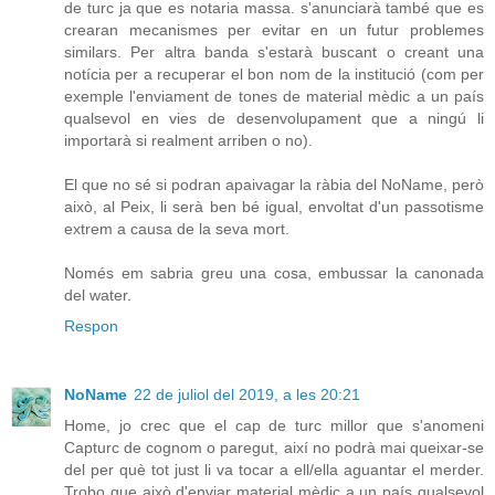
de turc ja que es notaria massa. s'anunciarà també que es
crearan mecanismes per evitar en un futur problemes
similars. Per altra banda s'estarà buscant o creant una
notícia per a recuperar el bon nom de la institució (com per
exemple l'enviament de tones de material mèdic a un país
qualsevol en vies de desenvolupament que a ningú li
importarà si realment arriben o no).
El que no sé si podran apaivagar la ràbia del NoName, però
això, al Peix, li serà ben bé igual, envoltat d'un passotisme
extrem a causa de la seva mort.
Només em sabria greu una cosa, embussar la canonada
del water.
Respon
NoName
22 de juliol del 2019, a les 20:21
Home, jo crec que el cap de turc millor que s'anomeni
Capturc de cognom o paregut, així no podrà mai queixar-se
del per què tot just li va tocar a ell/ella aguantar el merder.
Trobo que això d'enviar material mèdic a un país qualsevol