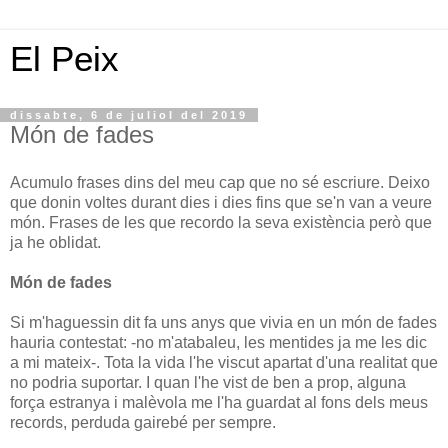
El Peix
dissabte, 6 de juliol del 2019
Món de fades
Acumulo frases dins del meu cap que no sé escriure. Deixo
que donin voltes durant dies i dies fins que se'n van a veure
món. Frases de les que recordo la seva existència però que
ja he oblidat.
Món de fades
Si m'haguessin dit fa uns anys que vivia en un món de fades
hauria contestat: -no m'atabaleu, les mentides ja me les dic
a mi mateix-. Tota la vida l'he viscut apartat d'una realitat que
no podria suportar. I quan l'he vist de ben a prop, alguna
força estranya i malèvola me l'ha guardat al fons dels meus
records, perduda gairebé per sempre.