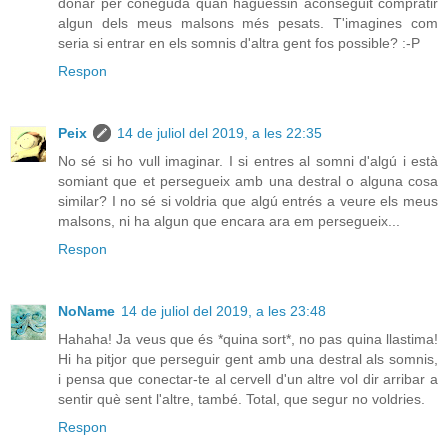
donar per coneguda quan haguessin aconseguit compratir
algun dels meus malsons més pesats. T'imagines com
seria si entrar en els somnis d'altra gent fos possible? :-P
Respon
Peix
14 de juliol del 2019, a les 22:35
No sé si ho vull imaginar. I si entres al somni d'algú i està
somiant que et persegueix amb una destral o alguna cosa
similar? I no sé si voldria que algú entrés a veure els meus
malsons, ni ha algun que encara ara em persegueix...
Respon
NoName
14 de juliol del 2019, a les 23:48
Hahaha! Ja veus que és *quina sort*, no pas quina llastima!
Hi ha pitjor que perseguir gent amb una destral als somnis,
i pensa que conectar-te al cervell d'un altre vol dir arribar a
sentir què sent l'altre, també. Total, que segur no voldries.
Respon