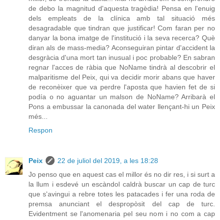
de debo la magnitud d'aquesta tragèdia! Pensa en l'enuig
dels empleats de la clínica amb tal situació més
desagradable que tindran que justificar! Com faran per no
danyar la bona imatge de l'institució i la seva recerca? Què
diran als de mass-media? Aconseguiran pintar d'accident la
desgràcia d'una mort tan inusual i poc probable? En sabran
regnar l'acces de ràbia que NoName tindrà al descobrir el
malparitisme del Peix, qui va decidir morir abans que haver
de reconèixer que va perdre l'aposta que havien fet de si
podía o no aguantar un malson de NoName? Arribarà el
Pons a embussar la canonada del water llençant-hi un Peix
més...
Respon
Peix
22 de juliol del 2019, a les 18:28
Jo penso que en aquest cas el millor és no dir res, i si surt a
la llum i esdevé un escàndol caldrà buscar un cap de turc
que s'avingui a rebre totes les patacades i fer una roda de
premsa anunciant el despropòsit del cap de turc.
Evidentment se l'anomenaria pel seu nom i no com a cap