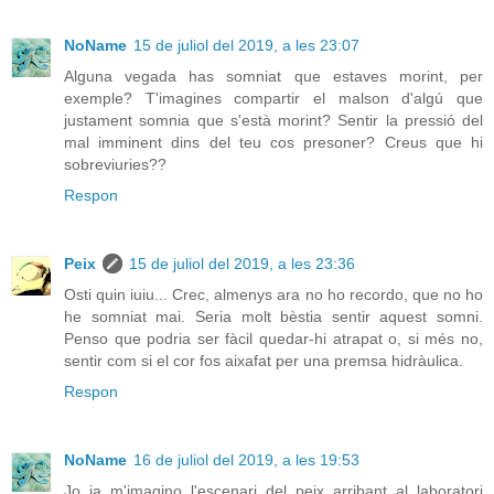
NoName
15 de juliol del 2019, a les 23:07
Alguna vegada has somniat que estaves morint, per
exemple? T'imagines compartir el malson d'algú que
justament somnia que s'està morint? Sentir la pressió del
mal imminent dins del teu cos presoner? Creus que hi
sobreviuries??
Respon
Peix
15 de juliol del 2019, a les 23:36
Osti quin iuiu... Crec, almenys ara no ho recordo, que no ho
he somniat mai. Seria molt bèstia sentir aquest somni.
Penso que podria ser fàcil quedar-hi atrapat o, si més no,
sentir com si el cor fos aixafat per una premsa hidràulica.
Respon
NoName
16 de juliol del 2019, a les 19:53
Jo ja m'imagino l'escenari del peix arribant al laboratori