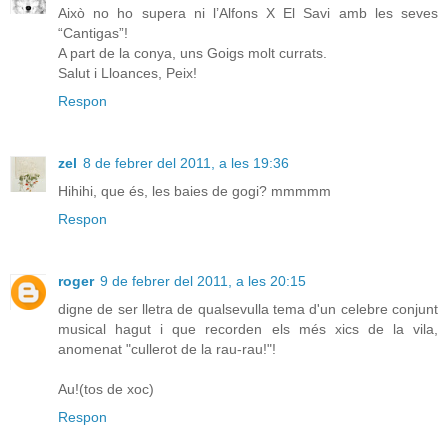
Això no ho supera ni l’Alfons X El Savi amb les seves
“Cantigas”!
A part de la conya, uns Goigs molt currats.
Salut i Lloances, Peix!
Respon
zel
8 de febrer del 2011, a les 19:36
Hihihi, que és, les baies de gogi? mmmmm
Respon
roger
9 de febrer del 2011, a les 20:15
digne de ser lletra de qualsevulla tema d'un celebre conjunt
musical hagut i que recorden els més xics de la vila,
anomenat "cullerot de la rau-rau!"!
Au!(tos de xoc)
Respon