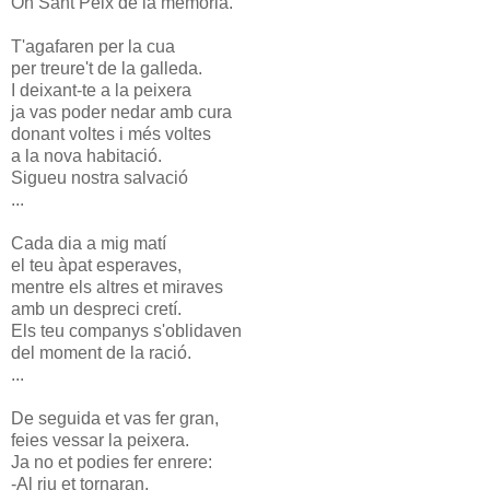
Oh Sant Peix de la memòria.
T'agafaren per la cua
per treure't de la galleda.
I deixant-te a la peixera
ja vas poder nedar amb cura
donant voltes i més voltes
a la nova habitació.
Sigueu nostra salvació
...
Cada dia a mig matí
el teu àpat esperaves,
mentre els altres et miraves
amb un despreci cretí.
Els teu companys s'oblidaven
del moment de la ració.
...
De seguida et vas fer gran,
feies vessar la peixera.
Ja no et podies fer enrere:
-Al riu et tornaran.