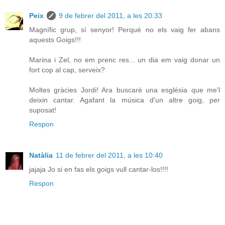
Peix
9 de febrer del 2011, a les 20:33
Magnífic grup, sí senyor! Perquè no els vaig fer abans
aquests Goigs!!!
Marina i Zel, no em prenc res... un dia em vaig donar un
fort cop al cap, serveix?
Moltes gràcies Jordi! Ara buscaré una església que me'l
deixin cantar. Agafant la música d'un altre goig, per
suposat!
Respon
Natàlia
11 de febrer del 2011, a les 10:40
jajaja Jo si en fas els goigs vull cantar-los!!!!
Respon