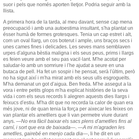
suor i pels que només aporten lletjor. Podria seguir amb la
llista.
A primera hora de la tarda, al meu davant, sense cap mena
preocupació i amb una autoestima insultant, s'ha plantat un
ésser humà de formes grotesques. Tenia un cap estret i alt,
com un oval llarg, un cos boterut i ample, uns braços secs i
unes cames fines i delicades. Les seves mans semblaven
urpes d'alguna bèstia maligna i els seus peus, prims i llargs
es feien veure amb el seu pas vacil·lant. M'he acotat per
saludar-lo amb un somriure i l'he ajudat a seure en una
butaca de pell. Ha fet un sospir i he pensat, serà l'últim, però
no ha sigut així i m'ha mirat amb els seus ulls esgrogueïts.
M'ha demanat un got d'aigua. Ben freda. M'he assegut a la
vora i entre petits glops m'ha explicat històries de la seva
vida i com els seus records li alegren aquests dies llargs i
feixucs d'estiu. M'ha dit que no recorda la calor de quan era
més jove, ni de quan tenia la força per aixecar les feixes on
van plantar els ametllers que li van permetre viure durant
anys.
—No era fàcil baixar els sacs plens d'ametlles fins al
camí, i sort que era de baixada
—. —
A mi m'agraden les
ametlles, gairebé en menjo cada dia—
, li he dit en un