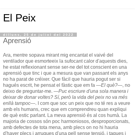
El Peix
dilluns, 25 de juliol del 2022
Aprensió
Ara, mentre sopava mirant mig encantat el vaivé del
ventilador que esmorteeix la sufocant calor d'aquests dies,
he estat reflexionant sense ser-ne del tot conscient en una
aprensió que tinc i que a mesura que van passant els anys
no ha parat de créixer. Que fàcil que hauria pogut ser si
hagués escrit, he pensat el fàstic que em fa —
El què?
—, no
deixo de preguntar-me. —
Puc escriure d'una sola manera i
deixar de donar voltes? Sí, però la vida del peix no va més
enllà tampoc
—. I com que soc un peix que no té res a veure
amb els humans, crec que em comprendreu quan expliqui
de què estic parlant. La meva aprensió és al cos humà. La
majoria de cossos són poc harmoniosos, desproporcionats,
amb defectes de tota mena, amb plecs on no hi hauria
d'haver plecs i arrugues d'una pell sense tensió, i taques i