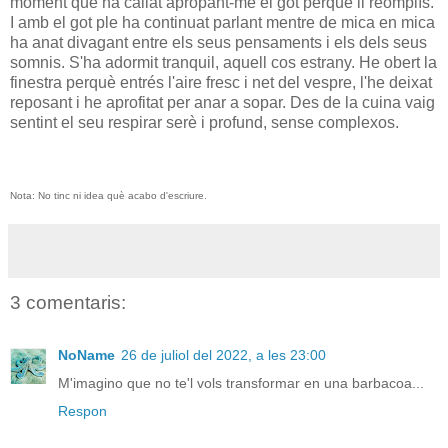
moment que ha callat apropant-me el got perquè li reomplís.
I amb el got ple ha continuat parlant mentre de mica en mica
ha anat divagant entre els seus pensaments i els dels seus
somnis. S'ha adormit tranquil, aquell cos estrany. He obert la
finestra perquè entrés l'aire fresc i net del vespre, l'he deixat
reposant i he aprofitat per anar a sopar. Des de la cuina vaig
sentint el seu respirar serè i profund, sense complexos.
Nota: No tinc ni idea què acabo d'escriure.
3 comentaris:
NoName
26 de juliol del 2022, a les 23:00
M'imagino que no te'l vols transformar en una barbacoa...
Respon