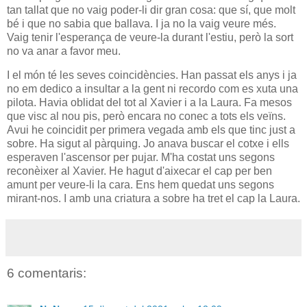
tan tallat que no vaig poder-li dir gran cosa: que sí, que molt
bé i que no sabia que ballava. I ja no la vaig veure més.
Vaig tenir l'esperança de veure-la durant l'estiu, però la sort
no va anar a favor meu.
I el món té les seves coincidències. Han passat els anys i ja
no em dedico a insultar a la gent ni recordo com es xuta una
pilota. Havia oblidat del tot al Xavier i a la Laura. Fa mesos
que visc al nou pis, però encara no conec a tots els veïns.
Avui he coincidit per primera vegada amb els que tinc just a
sobre. Ha sigut al pàrquing. Jo anava buscar el cotxe i ells
esperaven l'ascensor per pujar. M'ha costat uns segons
reconèixer al Xavier. He hagut d'aixecar el cap per ben
amunt per veure-li la cara. Ens hem quedat uns segons
mirant-nos. I amb una criatura a sobre ha tret el cap la Laura.
6 comentaris: