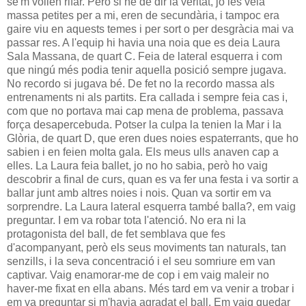
se'm volien rifar. Però si he de dir la veritat, jo les veia
massa petites per a mi, eren de secundària, i tampoc era
gaire viu en aquests temes i per sort o per desgràcia mai va
passar res. A l'equip hi havia una noia que es deia Laura
Sala Massana, de quart C. Feia de lateral esquerra i com
que ningú més podia tenir aquella posició sempre jugava.
No recordo si jugava bé. De fet no la recordo massa als
entrenaments ni als partits. Era callada i sempre feia cas i,
com que no portava mai cap mena de problema, passava
força desapercebuda. Potser la culpa la tenien la Mar i la
Glòria, de quart D, que eren dues noies espaterrants, que ho
sabien i en feien molta gala. Els meus ulls anaven cap a
elles. La Laura feia ballet, jo no ho sabia, però ho vaig
descobrir a final de curs, quan es va fer una festa i va sortir a
ballar junt amb altres noies i nois. Quan va sortir em va
sorprendre. La Laura lateral esquerra també balla?, em vaig
preguntar. I em va robar tota l'atenció. No era ni la
protagonista del ball, de fet semblava que fes
d'acompanyant, però els seus moviments tan naturals, tan
senzills, i la seva concentració i el seu somriure em van
captivar. Vaig enamorar-me de cop i em vaig maleir no
haver-me fixat en ella abans. Més tard em va venir a trobar i
em va preguntar si m'havia agradat el ball. Em vaig quedar