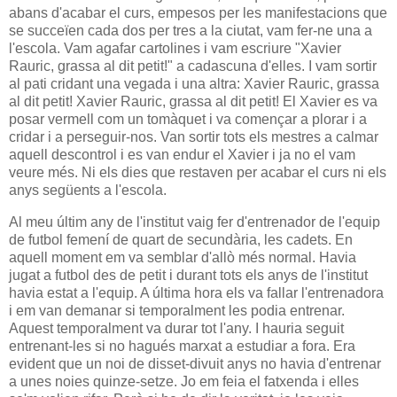
abans d'acabar el curs, empesos per les manifestacions que
se succeïen cada dos per tres a la ciutat, vam fer-ne una a
l'escola. Vam agafar cartolines i vam escriure "Xavier
Rauric, grassa al dit petit!" a cadascuna d'elles. I vam sortir
al pati cridant una vegada i una altra: Xavier Rauric, grassa
al dit petit! Xavier Rauric, grassa al dit petit! El Xavier es va
posar vermell com un tomàquet i va començar a plorar i a
cridar i a perseguir-nos. Van sortir tots els mestres a calmar
aquell descontrol i es van endur el Xavier i ja no el vam
veure més. Ni els dies que restaven per acabar el curs ni els
anys següents a l'escola.
Al meu últim any de l'institut vaig fer d'entrenador de l'equip
de futbol femení de quart de secundària, les cadets. En
aquell moment em va semblar d'allò més normal. Havia
jugat a futbol des de petit i durant tots els anys de l'institut
havia estat a l'equip. A última hora els va fallar l'entrenadora
i em van demanar si temporalment les podia entrenar.
Aquest temporalment va durar tot l'any. I hauria seguit
entrenant-les si no hagués marxat a estudiar a fora. Era
evident que un noi de disset-divuit anys no havia d'entrenar
a unes noies quinze-setze. Jo em feia el fatxenda i elles