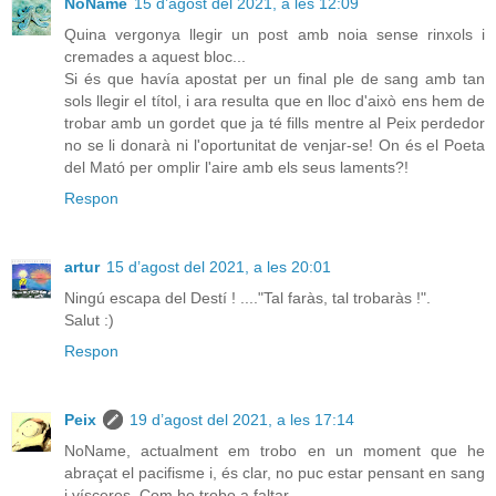
NoName
15 d’agost del 2021, a les 12:09
Quina vergonya llegir un post amb noia sense rinxols i
cremades a aquest bloc...
Si és que havía apostat per un final ple de sang amb tan
sols llegir el títol, i ara resulta que en lloc d'això ens hem de
trobar amb un gordet que ja té fills mentre al Peix perdedor
no se li donarà ni l'oportunitat de venjar-se! On és el Poeta
del Mató per omplir l'aire amb els seus laments?!
Respon
artur
15 d’agost del 2021, a les 20:01
Ningú escapa del Destí ! ...."Tal faràs, tal trobaràs !".
Salut :)
Respon
Peix
19 d’agost del 2021, a les 17:14
NoName, actualment em trobo en un moment que he
abraçat el pacifisme i, és clar, no puc estar pensant en sang
i vísceres. Com ho trobo a faltar...