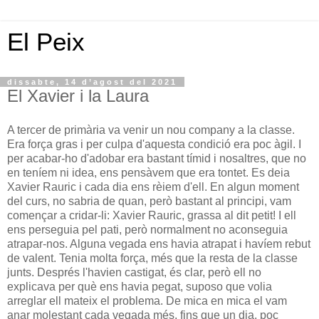
El Peix
dissabte, 14 d’agost del 2021
El Xavier i la Laura
A tercer de primària va venir un nou company a la classe.
Era força gras i per culpa d'aquesta condició era poc àgil. I
per acabar-ho d'adobar era bastant tímid i nosaltres, que no
en teníem ni idea, ens pensàvem que era tontet. Es deia
Xavier Rauric i cada dia ens rèiem d'ell. En algun moment
del curs, no sabria de quan, però bastant al principi, vam
començar a cridar-li: Xavier Rauric, grassa al dit petit! I ell
ens perseguia pel pati, però normalment no aconseguia
atrapar-nos. Alguna vegada ens havia atrapat i havíem rebut
de valent. Tenia molta força, més que la resta de la classe
junts. Després l'havien castigat, és clar, però ell no
explicava per què ens havia pegat, suposo que volia
arreglar ell mateix el problema. De mica en mica el vam
anar molestant cada vegada més, fins que un dia, poc