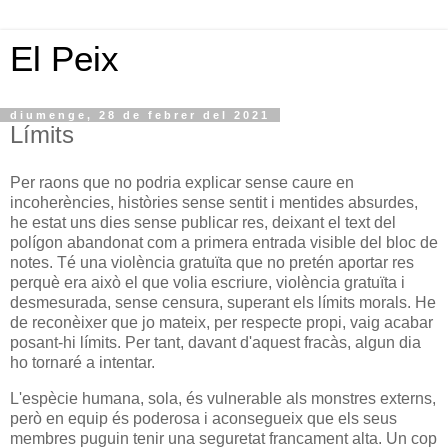
El Peix
diumenge, 28 de febrer del 2021
Límits
Per raons que no podria explicar sense caure en
incoherències, històries sense sentit i mentides absurdes,
he estat uns dies sense publicar res, deixant el text del
polígon abandonat com a primera entrada visible del bloc de
notes. Té una violència gratuïta que no pretén aportar res
perquè era això el que volia escriure, violència gratuïta i
desmesurada, sense censura, superant els límits morals. He
de reconèixer que jo mateix, per respecte propi, vaig acabar
posant-hi límits. Per tant, davant d'aquest fracàs, algun dia
ho tornaré a intentar.
L'espècie humana, sola, és vulnerable als monstres externs,
però en equip és poderosa i aconsegueix que els seus
membres puguin tenir una seguretat francament alta. Un cop