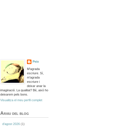
Peix
M'agrada
escriure. Sí,
m'agrada
escriure i
deixar anar la
imaginació. La qualitat? Bé, això ho
deixarem pels bons.
Visualitza el meu perfil complet
Arxiu del blog
d’agost 2026
(1)