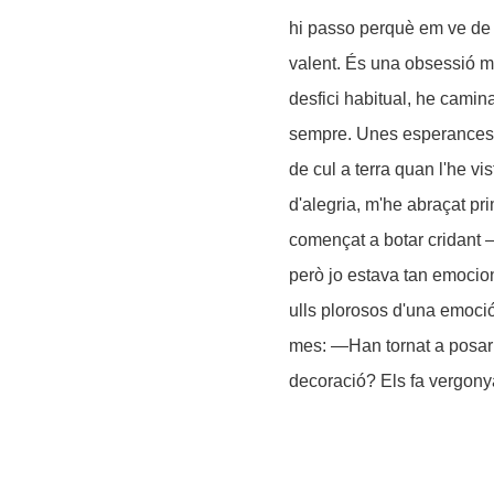
hi passo perquè em ve de p
valent. És una obsessió ma
desfici habitual, he camin
sempre. Unes esperances 
de cul a terra quan l'he v
d'alegria, m'he abraçat pr
començat a botar cridant —P
però jo estava tan emocion
ulls plorosos d'una emoci
mes: —Han tornat a posar 
decoració? Els fa vergonya