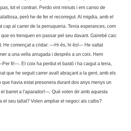
as, tot el contrari. Perdo vint minuts i em canso de
laltissa, però he de fer el recorregut. Al migdia, amb el
at cap al carrer de la perruqueria. Tenia esperances, com
que es trenquen en passar pel seu davant. Gairebé caic
ist. He començat a cridar: —Hi és, hi és!— He saltat
imer a una vella arrugada i després a un coix. Hem
er fi!—. El coix ha perdut el bastó i ha caigut a terra,
at que he seguit carrer avall abraçant a la gent, amb els
ó que havia estat presonera durant dos anys menys un
el barret a l'aparador!—. Què volen dir amb aquesta
 el seu tallat? Volen ampliar el negoci als calbs?