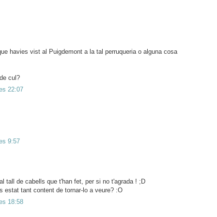
ue havies vist al Puigdemont a la tal perruqueria o alguna cosa
de cul?
les 22:07
les 9:57
 al tall de cabells que t'han fet, per si no t'agrada ! ;D
s estat tant content de tornar-lo a veure? :O
les 18:58