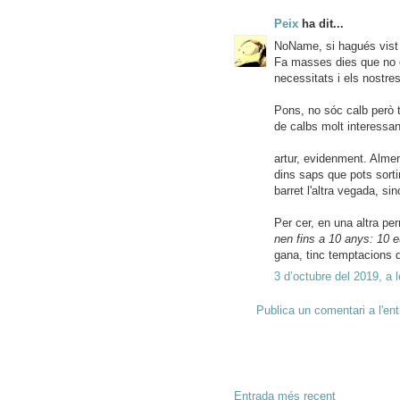
Peix
ha dit...
NoName, si hagués vist 
Fa masses dies que no e
necessitats i els nostres
Pons, no sóc calb però t
de calbs molt interessan
artur, evidenment. Almen
dins saps que pots sortir
barret l'altra vegada, si
Per cer, en una altra pe
nen fins a 10 anys: 10 
gana, tinc temptacions d
3 d’octubre del 2019, a 
Publica un comentari a l'en
Entrada més recent