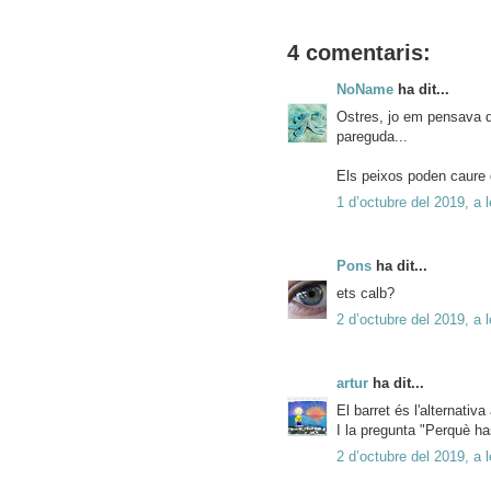
4 comentaris:
NoName
ha dit...
Ostres, jo em pensava q
pareguda...
Els peixos poden caure 
1 d’octubre del 2019, a 
Pons
ha dit...
ets calb?
2 d’octubre del 2019, a 
artur
ha dit...
El barret és l'alternativa
I la pregunta "Perquè ha
2 d’octubre del 2019, a 