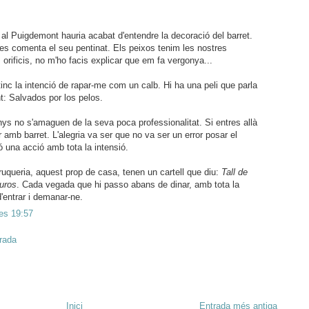
al Puigdemont hauria acabat d'entendre la decoració del barret.
s comenta el seu pentinat. Els peixos tenim les nostres
 orificis, no m'ho facis explicar que em fa vergonya...
inc la intenció de rapar-me com un calb. Hi ha una peli que parla
t: Salvados por los pelos.
ys no s'amaguen de la seva poca professionalitat. Si entres allà
 amb barret. L'alegria va ser que no va ser un error posar el
nó una acció amb tota la intensió.
rruqueria, aquest prop de casa, tenen un cartell que diu:
Tall de
euros
. Cada vegada que hi passo abans de dinar, amb tota la
'entrar i demanar-ne.
les 19:57
trada
Inici
Entrada més antiga