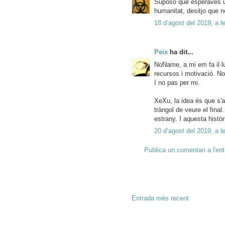
Suposo que esperaves un 
humanitat, desitjo que n
18 d’agost del 2019, a l
Peix
ha dit...
NoName, a mi em fa il·l
recursos i motivació. N
I no pas per mi.
XeXu, la idea és que s'
tràngol de veure el final
estrany. I aquesta histò
20 d’agost del 2019, a l
Publica un comentari a l'en
Entrada més recent