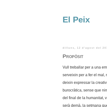
El Peix
dilluns, 12 d’agost del 20
Propòsit
Vull treballar per a una e
serveixin per a fer el mal
deixin expressar la creativ
burocràtica, sense que ni
del final de la humanitat, 
serà demà, la setmana que 