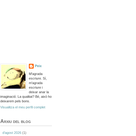
Peix
M'agrada
escriure. Sí,
m'agrada
escriure i
deixar anar la
imaginació. La qualitat? Bé, això ho
deixarem pels bons.
Visualitza el meu perfil complet
Arxiu del blog
d’agost 2026
(1)