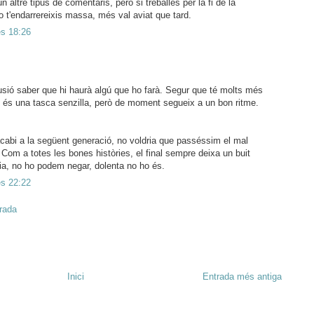
altre tipus de comentaris, però si treballes per la fi de la
o t'endarrereixis massa, més val aviat que tard.
es 18:26
usió saber que hi haurà algú que ho farà. Segur que té molts més
o és una tasca senzilla, però de moment segueix a un bon ritme.
acabi a la següent generació, no voldria que passéssim el mal
. Com a totes les bones històries, el final sempre deixa un buit
ria, no ho podem negar, dolenta no ho és.
es 22:22
trada
Inici
Entrada més antiga