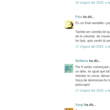
16 d’agost del 2019, a l
Peix
ha dit...
És un final raonable i jus
També em sembla bé que 
de la voluntat, de creure
ho farà, quin sentit té pr
17 d’agost del 2019, a l
NoName
ha dit...
Per fi estàs començant a
un altre, és igual què ta
intentar no xocar, deixar
força de destrossar-ho 
preocupis!
17 d’agost del 2019, a l
Sergi
ha dit...