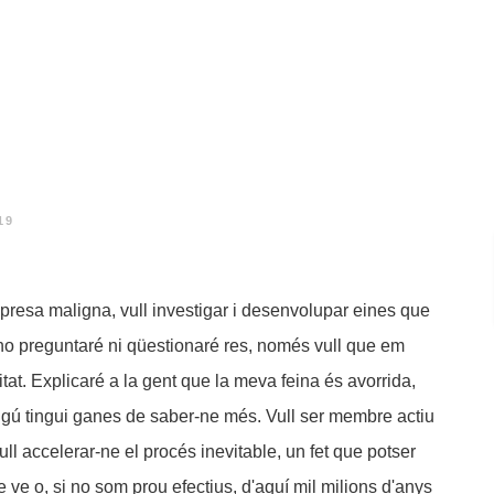
19
mpresa maligna, vull investigar i desenvolupar eines que
, no preguntaré ni qüestionaré res, només vull que em
itat. Explicaré a la gent que la meva feina és avorrida,
ngú tingui ganes de saber-ne més. Vull ser membre actiu
vull accelerar-ne el procés inevitable, un fet que potser
ve o, si no som prou efectius, d'aquí mil milions d'anys