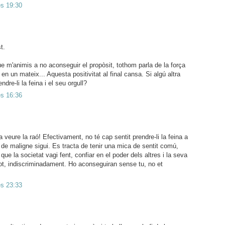
es 19:30
t.
m'animis a no aconseguir el propòsit, tothom parla de la força
 en un mateix... Aquesta positivitat al final cansa. Si algú altra
endre-li la feina i el seu orgull?
es 16:36
 veure la raó! Efectivament, no té cap sentit prendre-li la feina a
l de maligne sigui. Es tracta de tenir una mica de sentit comú,
 que la societat vagi fent, confiar en el poder dels altres i la seva
tot, indiscriminadament. Ho aconseguiran sense tu, no et
es 23:33