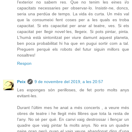
l'exterior no sabem res. Que no tenim les eines i/o
capacitats necessaries per observar-lo. Insistir-ne, doncs,
seria una perdúa de temps. La vida és curta. Un més val
que la consumeixi fent coses per a les quals es troba
capacitat. Si ets capacitat per anar al teatre, ves. Si ets
capacitat per llegir novel·les, llegeix. Si pots pintar, pinta.
L'humà està sintonitzat per viure damunt aquest planeta,
ben poca probabilitat hi ha que en pugui sortir com a tal.
Preguem perquè els robots del futur siguin millors que
nosaltres!
Respon
Peix
9 de novembre del 2019, a les 20:57
Les esponges són perilloses, de fet porto molts anys
evitant-les.
Durant l'últim mes he anat a més concerts , a veure més
obres de teatre i he llegit més llibres que tota la resta de
l'any. No sé per què. En canvi vaig destrossar i llençar un
quadre que vaig pintar fa molts anys. No era un quadre
gaire gran però quan el vaig veure abandonat dins d'una