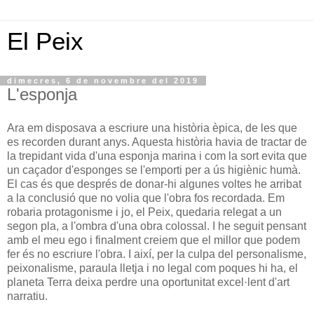
El Peix
dimecres, 6 de novembre del 2019
L'esponja
Ara em disposava a escriure una història èpica, de les que
es recorden durant anys. Aquesta història havia de tractar de
la trepidant vida d'una esponja marina i com la sort evita que
un caçador d'esponges se l'emporti per a ús higiènic humà.
El cas és que després de donar-hi algunes voltes he arribat
a la conclusió que no volia que l'obra fos recordada. Em
robaria protagonisme i jo, el Peix, quedaria relegat a un
segon pla, a l'ombra d'una obra colossal. I he seguit pensant
amb el meu ego i finalment creiem que el millor que podem
fer és no escriure l'obra. I així, per la culpa del personalisme,
peixonalisme, paraula lletja i no legal com poques hi ha, el
planeta Terra deixa perdre una oportunitat excel·lent d'art
narratiu.