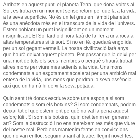
Arribats en aquest punt, el planeta Terra, que dona voltes al
Sol, es troba en un moment sense retorn pel que fa a la vida
a la seva superfície. No és un fet greu en l'àmbit planetari,
és una anècdota més en el transcurs de la vida de l'univers.
Estem poblant un punt insignificant en un moment
insignificant. El Sol tard o d'hora farà de la Terra una roca a
altes temperatures si té sort. Si no en té, quedarà engolida
per un sol gegant vermell. La nostra civilització farà anys
que haurà deixat aquest planeta. Pot passar que la deixi per
una mort de tots els seus membres o perquè s'haurà trobat
altres mons per viure més adients a la vida. Uns mons
condemnats a un esgotament accelerat per una ambició mal
entesa de la vida, uns mons que perdran la seva essència
així que un humà hi deixi la seva petjada.
Quin sentit té doncs escriure sobre una esponja si som
condemnats o som els botxins? Si som condemnats, podem
deixar tot el que estem fent perquè no val la pena aquest
esforç fútil. Si som els botxins, quin dret tenim en generar
art? Som la destrucció i no ens mereixem res més que viure
del nostre mal. Però ens mantenim ferms en conviccions
que no van enlloc, seguim anant al teatre, llegint novel·les,