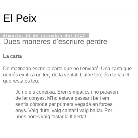
El Peix
dimarts, 26 de setembre del 2017
Dues maneres d'escriure perdre
La carta
De matinada escric la carta que no t'enviaré. Una carta que
només explica un terç de la veritat. L'altre terç és d'ella i el
que resta és teu:
Jo no els coneixia. Eren simpàtics i no paraven
de fer conyes. M'ho estava passant bé i em
sentia còmode per primera vegada en forces
anys. Vaig riure, vaig cantar i vaig ballar. Per
unes hores vaig tastar la llibertat.