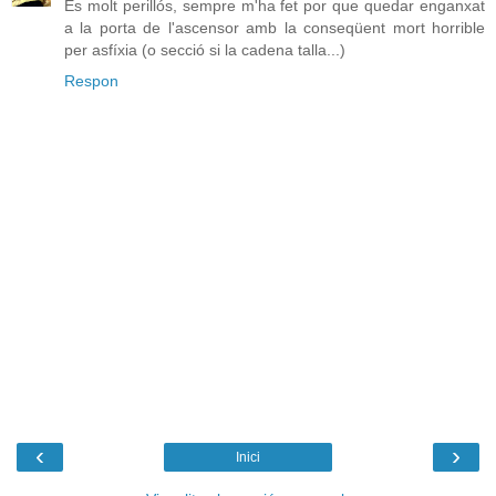
És molt perillós, sempre m'ha fet por que quedar enganxat
a la porta de l'ascensor amb la conseqüent mort horrible
per asfíxia (o secció si la cadena talla...)
Respon
‹
›
Inici