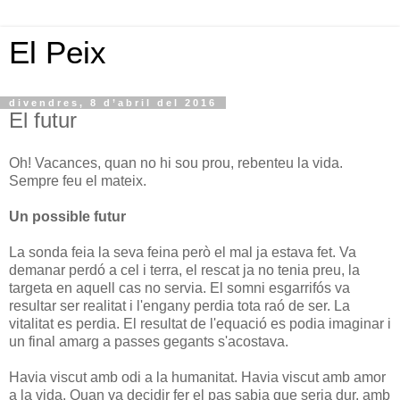
El Peix
divendres, 8 d’abril del 2016
El futur
Oh! Vacances, quan no hi sou prou, rebenteu la vida.
Sempre feu el mateix.
Un possible futur
La sonda feia la seva feina però el mal ja estava fet. Va
demanar perdó a cel i terra, el rescat ja no tenia preu, la
targeta en aquell cas no servia. El somni esgarrifós va
resultar ser realitat i l'engany perdia tota raó de ser. La
vitalitat es perdia. El resultat de l'equació es podia imaginar i
un final amarg a passes gegants s'acostava.
Havia viscut amb odi a la humanitat. Havia viscut amb amor
a la vida. Quan va decidir fer el pas sabia que seria dur, amb