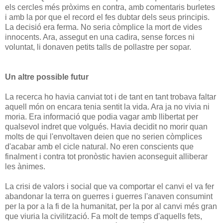
els cercles més pròxims en contra, amb comentaris burletes
i amb la por que el record el fes dubtar dels seus principis.
La decisió era ferma. No seria còmplice la mort de vides
innocents. Ara, assegut en una cadira, sense forces ni
voluntat, li donaven petits talls de pollastre per sopar.
Un altre possible futur
La recerca ho havia canviat tot i de tant en tant trobava faltar
aquell món on encara tenia sentit la vida. Ara ja no vivia ni
moria. Era informació que podia vagar amb llibertat per
qualsevol indret que volgués. Havia decidit no morir quan
molts de qui l'envoltaven deien que no serien còmplices
d'acabar amb el cicle natural. No eren conscients que
finalment i contra tot pronòstic havien aconseguit alliberar
les ànimes.
La crisi de valors i social que va comportar el canvi el va fer
abandonar la terra on guerres i guerres l'anaven consumint
per la por a la fi de la humanitat, per la por al canvi més gran
que viuria la civilització. Fa molt de temps d'aquells fets,