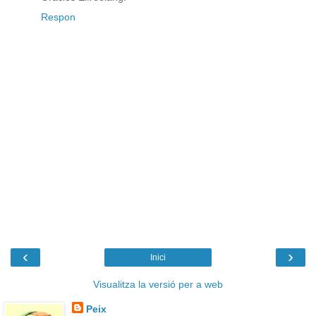
Respon
‹
›
Inici
Visualitza la versió per a web
Peix