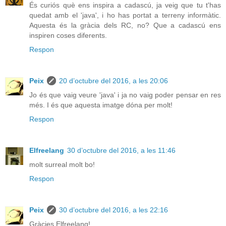
És curiós què ens inspira a cadascú, ja veig que tu t'has
quedat amb el 'java', i ho has portat a terreny informàtic.
Aquesta és la gràcia dels RC, no? Que a cadascú ens
inspiren coses diferents.
Respon
Peix
20 d’octubre del 2016, a les 20:06
Jo és que vaig veure 'java' i ja no vaig poder pensar en res
més. I és que aquesta imatge dóna per molt!
Respon
Elfreelang
30 d’octubre del 2016, a les 11:46
molt surreal molt bo!
Respon
Peix
30 d’octubre del 2016, a les 22:16
Gràcies Elfreelang!